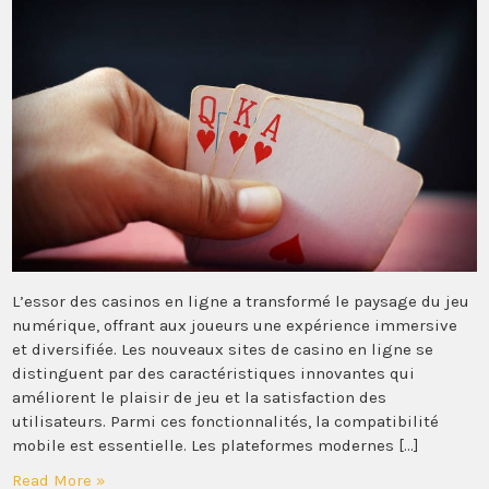
L’essor des casinos en ligne a transformé le paysage du jeu
numérique, offrant aux joueurs une expérience immersive
et diversifiée. Les nouveaux sites de casino en ligne se
distinguent par des caractéristiques innovantes qui
améliorent le plaisir de jeu et la satisfaction des
utilisateurs. Parmi ces fonctionnalités, la compatibilité
mobile est essentielle. Les plateformes modernes […]
Read More »