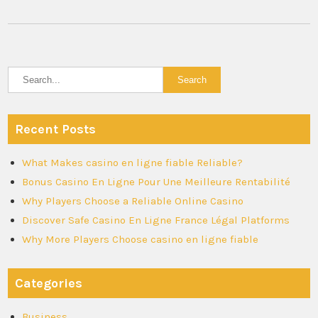
Recent Posts
What Makes casino en ligne fiable Reliable?
Bonus Casino En Ligne Pour Une Meilleure Rentabilité
Why Players Choose a Reliable Online Casino
Discover Safe Casino En Ligne France Légal Platforms
Why More Players Choose casino en ligne fiable
Categories
Business