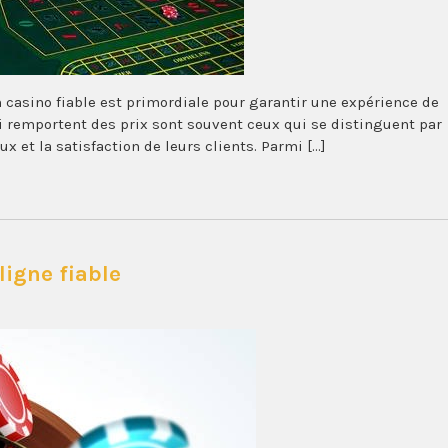
 casino fiable est primordiale pour garantir une expérience de
ui remportent des prix sont souvent ceux qui se distinguent par
eux et la satisfaction de leurs clients. Parmi […]
ligne fiable