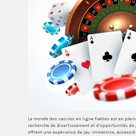
Le monde des casinos en ligne fiables est en plein
recherche de divertissement et d’opportunités de 
offrent une expérience de jeu immersive, accessibl