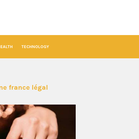
HEALTH
TECHNOLOGY
e france légal