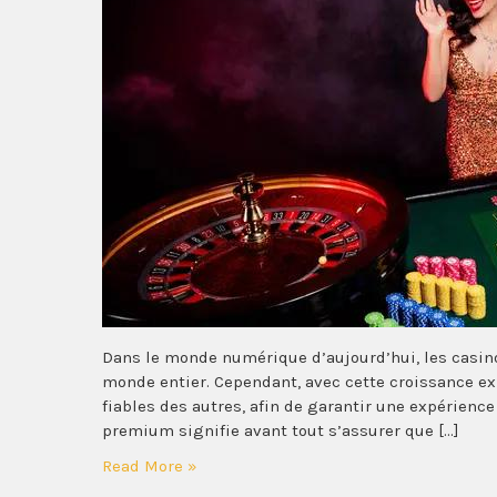
Dans le monde numérique d’aujourd’hui, les casino
monde entier. Cependant, avec cette croissance exp
fiables des autres, afin de garantir une expérience
premium signifie avant tout s’assurer que […]
Read More »