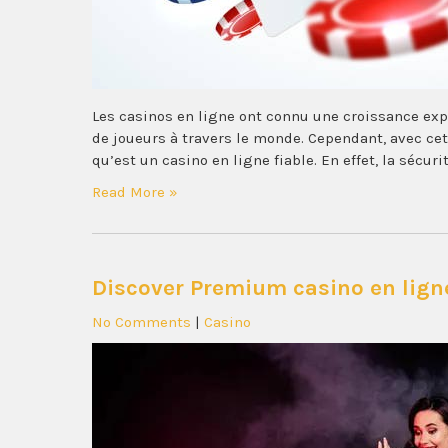
Les casinos en ligne ont connu une croissance exp
de joueurs à travers le monde. Cependant, avec cet
qu’est un casino en ligne fiable. En effet, la sécuri
Read More »
Discover Premium casino en ligne
No Comments
|
Casino