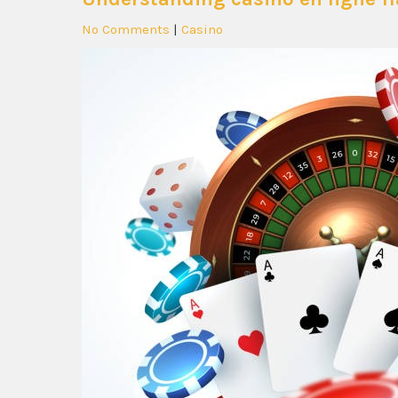
No Comments
|
Casino