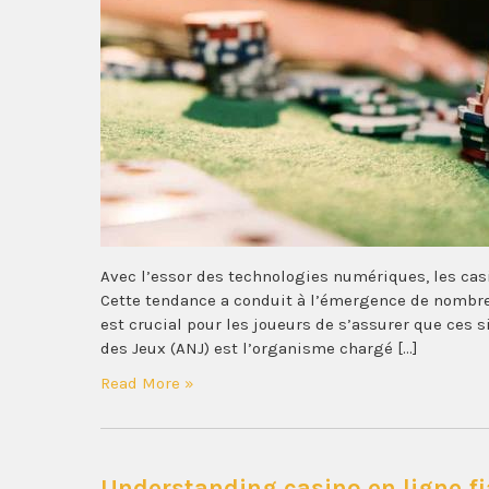
Avec l’essor des technologies numériques, les cas
Cette tendance a conduit à l’émergence de nombreu
est crucial pour les joueurs de s’assurer que ces s
des Jeux (ANJ) est l’organisme chargé […]
Read More »
Understanding casino en ligne fi