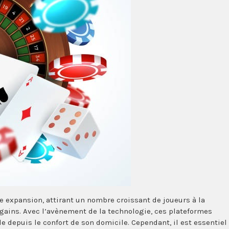
e expansion, attirant un nombre croissant de joueurs à la
gains. Avec l’avènement de la technologie, ces plateformes
e depuis le confort de son domicile. Cependant, il est essentiel