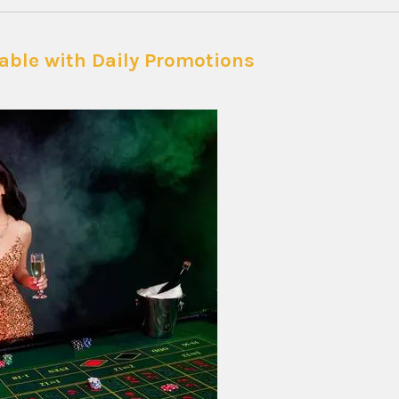
able with Daily Promotions