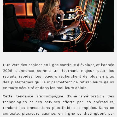
L’univers des casinos en ligne continue d’évoluer, et l’année
2026 s’annonce comme un tournant majeur pour les
retraits rapides. Les joueurs recherchent de plus en plus
des plateformes qui leur permettent de retirer leurs gains
en toute sécurité et dans les meilleurs délais.
Cette tendance s’accompagne d’une amélioration des
technologies et des services offerts par les opérateurs,
rendant les transactions plus fluides et rapides. Dans ce
contexte, plusieurs casinos en ligne se distinguent par