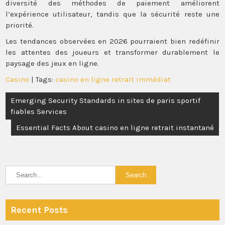
diversité des méthodes de paiement améliorent
l’expérience utilisateur, tandis que la sécurité reste une
priorité.
Les tendances observées en 2026 pourraient bien redéfinir
les attentes des joueurs et transformer durablement le
paysage des jeux en ligne.
Casino
| Tags:
casino en ligne retrait immédiat
Post
Emerging Security Standards in sites de paris sportif
navigation
fiables Services
Essential Facts About casino en ligne retrait instantané
Recent Posts