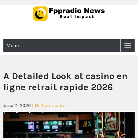
Skip
to
content
Fppradio News
Real Impact
Menu
A Detailed Look at casino en
ligne retrait rapide 2026
June 11, 2026
|
No Comments