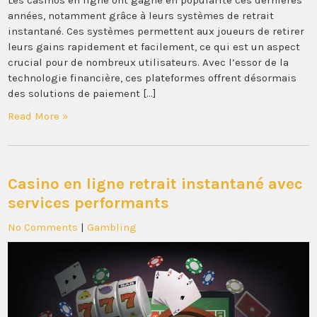
Les casinos en ligne ont gagné en popularité ces dernières
années, notamment grâce à leurs systèmes de retrait
instantané. Ces systèmes permettent aux joueurs de retirer
leurs gains rapidement et facilement, ce qui est un aspect
crucial pour de nombreux utilisateurs. Avec l’essor de la
technologie financière, ces plateformes offrent désormais
des solutions de paiement […]
Read More »
Casino en ligne retrait instantané avec
services performants
No Comments
|
Gambling