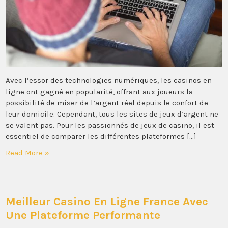
Avec l’essor des technologies numériques, les casinos en
ligne ont gagné en popularité, offrant aux joueurs la
possibilité de miser de l’argent réel depuis le confort de
leur domicile. Cependant, tous les sites de jeux d’argent ne
se valent pas. Pour les passionnés de jeux de casino, il est
essentiel de comparer les différentes plateformes […]
Read More »
Meilleur Casino En Ligne France Avec
Une Plateforme Performante