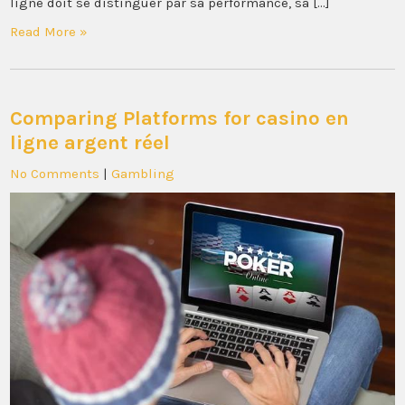
ligne doit se distinguer par sa performance, sa […]
Read More »
Comparing Platforms for casino en
ligne argent réel
No Comments
|
Gambling