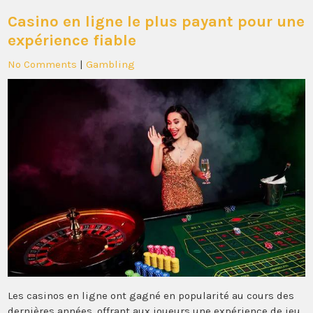
Casino en ligne le plus payant pour une
expérience fiable
No Comments
|
Gambling
Les casinos en ligne ont gagné en popularité au cours des
dernières années, offrant aux joueurs une expérience de jeu