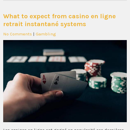
What to expect from casino en ligne
retrait instantané systems
No Comments
|
Gambling