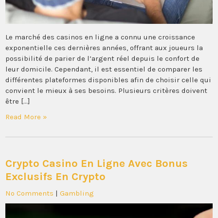
Le marché des casinos en ligne a connu une croissance
exponentielle ces dernières années, offrant aux joueurs la
possibilité de parier de l’argent réel depuis le confort de
leur domicile. Cependant, il est essentiel de comparer les
différentes plateformes disponibles afin de choisir celle qui
convient le mieux à ses besoins. Plusieurs critères doivent
être […]
Read More »
Crypto Casino En Ligne Avec Bonus
Exclusifs En Crypto
No Comments
|
Gambling