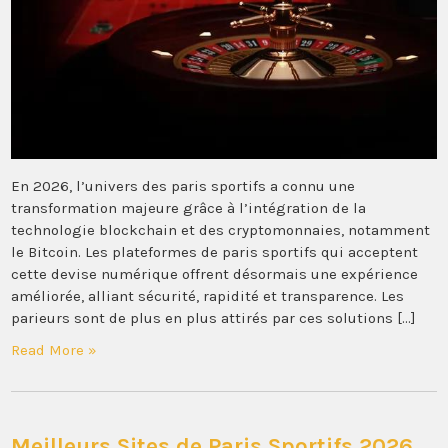
En 2026, l’univers des paris sportifs a connu une
transformation majeure grâce à l’intégration de la
technologie blockchain et des cryptomonnaies, notamment
le Bitcoin. Les plateformes de paris sportifs qui acceptent
cette devise numérique offrent désormais une expérience
améliorée, alliant sécurité, rapidité et transparence. Les
parieurs sont de plus en plus attirés par ces solutions […]
Read More »
Meilleurs Sites de Paris Sportifs 2026