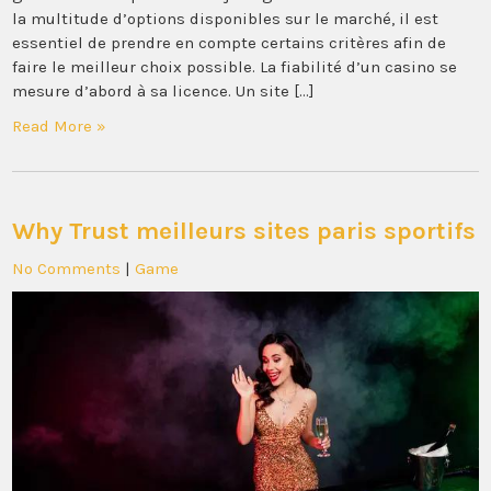
la multitude d’options disponibles sur le marché, il est
essentiel de prendre en compte certains critères afin de
faire le meilleur choix possible. La fiabilité d’un casino se
mesure d’abord à sa licence. Un site […]
Read More »
Why Trust meilleurs sites paris sportifs
No Comments
|
Game