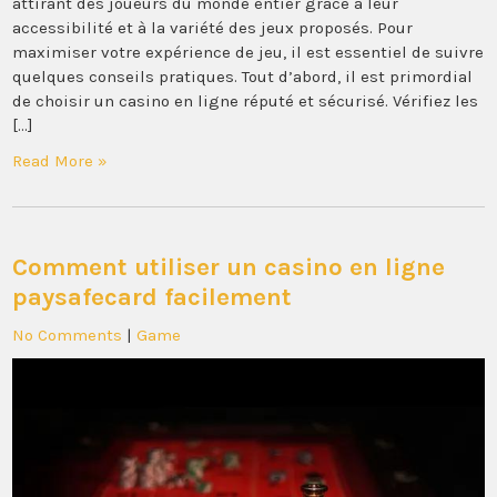
attirant des joueurs du monde entier grâce à leur
accessibilité et à la variété des jeux proposés. Pour
maximiser votre expérience de jeu, il est essentiel de suivre
quelques conseils pratiques. Tout d’abord, il est primordial
de choisir un casino en ligne réputé et sécurisé. Vérifiez les
[…]
Read More »
Comment utiliser un casino en ligne
paysafecard facilement
No Comments
|
Game