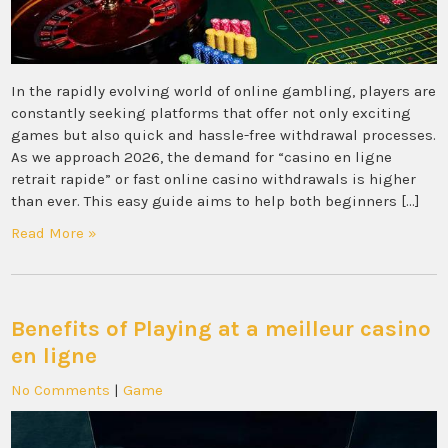
In the rapidly evolving world of online gambling, players are
constantly seeking platforms that offer not only exciting
games but also quick and hassle-free withdrawal processes.
As we approach 2026, the demand for “casino en ligne
retrait rapide” or fast online casino withdrawals is higher
than ever. This easy guide aims to help both beginners […]
Read More »
Benefits of Playing at a meilleur casino
en ligne
No Comments
|
Game