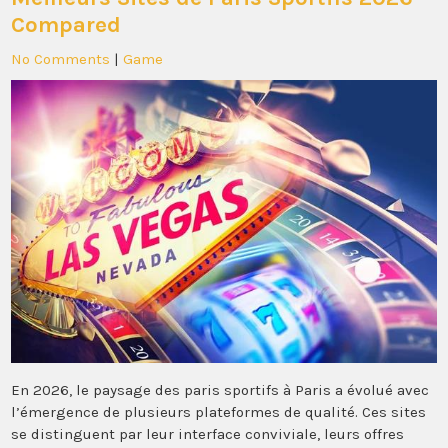
Compared
No Comments
|
Game
En 2026, le paysage des paris sportifs à Paris a évolué avec
l’émergence de plusieurs plateformes de qualité. Ces sites
se distinguent par leur interface conviviale, leurs offres