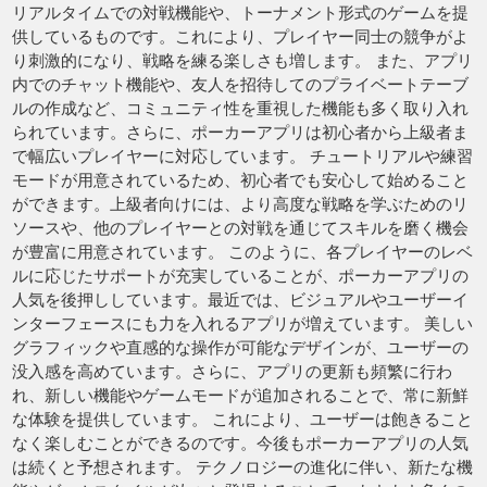
リアルタイムでの対戦機能や、トーナメント形式のゲームを提
供しているものです。これにより、プレイヤー同士の競争がよ
り刺激的になり、戦略を練る楽しさも増します。 また、アプリ
内でのチャット機能や、友人を招待してのプライベートテーブ
ルの作成など、コミュニティ性を重視した機能も多く取り入れ
られています。さらに、ポーカーアプリは初心者から上級者ま
で幅広いプレイヤーに対応しています。 チュートリアルや練習
モードが用意されているため、初心者でも安心して始めること
ができます。上級者向けには、より高度な戦略を学ぶためのリ
ソースや、他のプレイヤーとの対戦を通じてスキルを磨く機会
が豊富に用意されています。 このように、各プレイヤーのレベ
ルに応じたサポートが充実していることが、ポーカーアプリの
人気を後押ししています。最近では、ビジュアルやユーザーイ
ンターフェースにも力を入れるアプリが増えています。 美しい
グラフィックや直感的な操作が可能なデザインが、ユーザーの
没入感を高めています。さらに、アプリの更新も頻繁に行わ
れ、新しい機能やゲームモードが追加されることで、常に新鮮
な体験を提供しています。 これにより、ユーザーは飽きること
なく楽しむことができるのです。今後もポーカーアプリの人気
は続くと予想されます。 テクノロジーの進化に伴い、新たな機