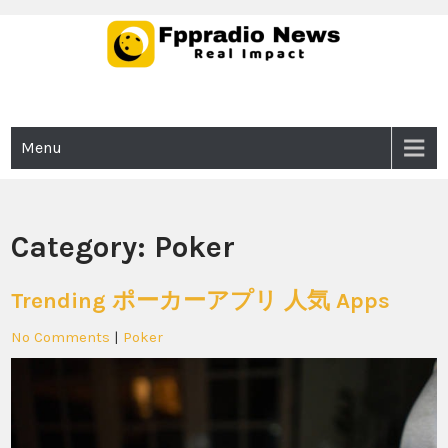
Skip
to
content
Fppradio News
Real Impact
Menu
Category:
Poker
Trending ポーカーアプリ 人気 Apps
No Comments
|
Poker