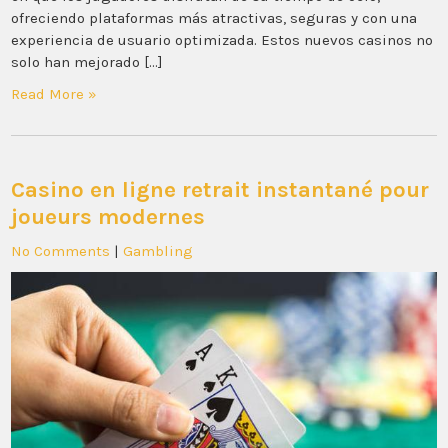
ofreciendo plataformas más atractivas, seguras y con una
experiencia de usuario optimizada. Estos nuevos casinos no
solo han mejorado […]
Read More »
Casino en ligne retrait instantané pour
joueurs modernes
No Comments
|
Gambling