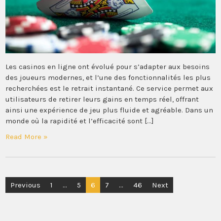
Les casinos en ligne ont évolué pour s’adapter aux besoins
des joueurs modernes, et l’une des fonctionnalités les plus
recherchées est le retrait instantané. Ce service permet aux
utilisateurs de retirer leurs gains en temps réel, offrant
ainsi une expérience de jeu plus fluide et agréable. Dans un
monde où la rapidité et l’efficacité sont […]
Read More »
Posts
Previous
1
…
5
6
7
…
46
Next
pagination