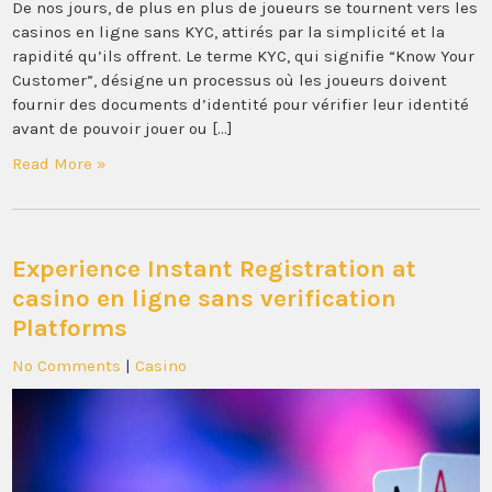
De nos jours, de plus en plus de joueurs se tournent vers les
casinos en ligne sans KYC, attirés par la simplicité et la
rapidité qu’ils offrent. Le terme KYC, qui signifie “Know Your
Customer”, désigne un processus où les joueurs doivent
fournir des documents d’identité pour vérifier leur identité
avant de pouvoir jouer ou […]
Read More »
Experience Instant Registration at
casino en ligne sans verification
Platforms
No Comments
|
Casino