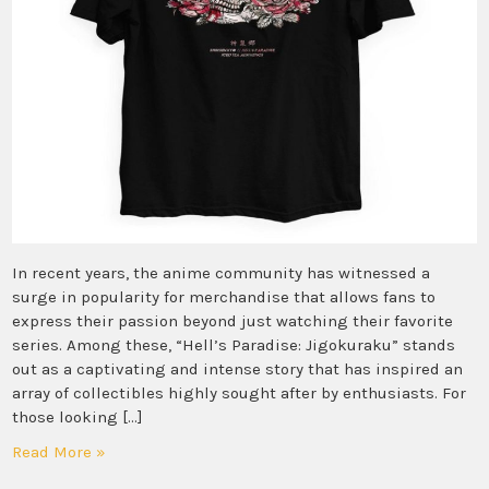
In recent years, the anime community has witnessed a
surge in popularity for merchandise that allows fans to
express their passion beyond just watching their favorite
series. Among these, “Hell’s Paradise: Jigokuraku” stands
out as a captivating and intense story that has inspired an
array of collectibles highly sought after by enthusiasts. For
those looking […]
Read More »