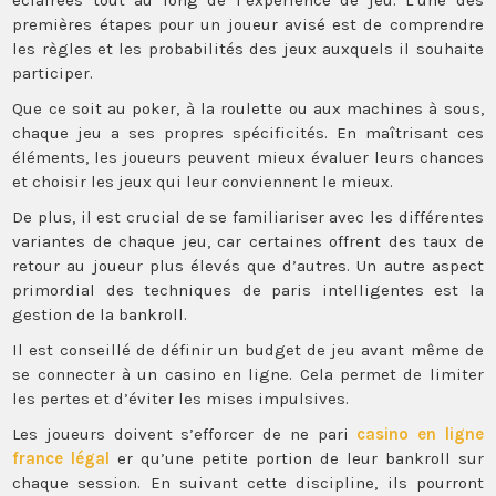
premières étapes pour un joueur avisé est de comprendre
les règles et les probabilités des jeux auxquels il souhaite
participer.
Que ce soit au poker, à la roulette ou aux machines à sous,
chaque jeu a ses propres spécificités. En maîtrisant ces
éléments, les joueurs peuvent mieux évaluer leurs chances
et choisir les jeux qui leur conviennent le mieux.
De plus, il est crucial de se familiariser avec les différentes
variantes de chaque jeu, car certaines offrent des taux de
retour au joueur plus élevés que d’autres. Un autre aspect
primordial des techniques de paris intelligentes est la
gestion de la bankroll.
Il est conseillé de définir un budget de jeu avant même de
se connecter à un casino en ligne. Cela permet de limiter
les pertes et d’éviter les mises impulsives.
Les joueurs doivent s’efforcer de ne pari
casino en ligne
france légal
er qu’une petite portion de leur bankroll sur
chaque session. En suivant cette discipline, ils pourront