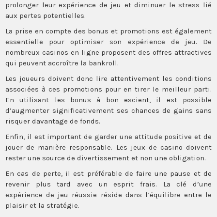
prolonger leur expérience de jeu et diminuer le stress lié
aux pertes potentielles.
La prise en compte des bonus et promotions est également
essentielle pour optimiser son expérience de jeu. De
nombreux casinos en ligne proposent des offres attractives
qui peuvent accroître la bankroll.
Les joueurs doivent donc lire attentivement les conditions
associées à ces promotions pour en tirer le meilleur parti.
En utilisant les bonus à bon escient, il est possible
d’augmenter significativement ses chances de gains sans
risquer davantage de fonds.
Enfin, il est important de garder une attitude positive et de
jouer de manière responsable. Les jeux de casino doivent
rester une source de divertissement et non une obligation.
En cas de perte, il est préférable de faire une pause et de
revenir plus tard avec un esprit frais. La clé d’une
expérience de jeu réussie réside dans l’équilibre entre le
plaisir et la stratégie.