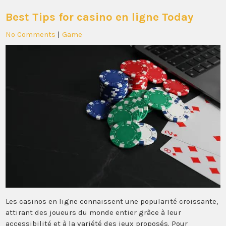
Best Tips for casino en ligne Today
No Comments
|
Game
Les casinos en ligne connaissent une popularité croissante,
attirant des joueurs du monde entier grâce à leur
accessibilité et à la variété des jeux proposés. Pour