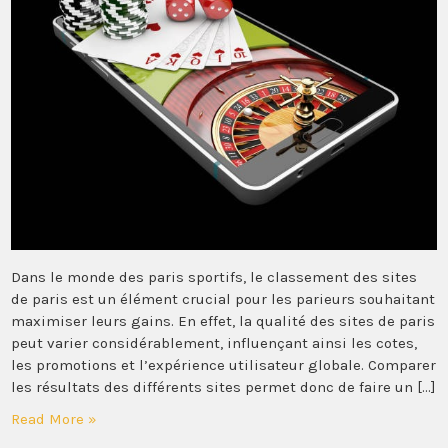
Dans le monde des paris sportifs, le classement des sites
de paris est un élément crucial pour les parieurs souhaitant
maximiser leurs gains. En effet, la qualité des sites de paris
peut varier considérablement, influençant ainsi les cotes,
les promotions et l’expérience utilisateur globale. Comparer
les résultats des différents sites permet donc de faire un […]
Read More »