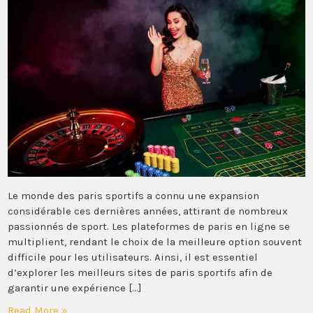
Le monde des paris sportifs a connu une expansion
considérable ces dernières années, attirant de nombreux
passionnés de sport. Les plateformes de paris en ligne se
multiplient, rendant le choix de la meilleure option souvent
difficile pour les utilisateurs. Ainsi, il est essentiel
d’explorer les meilleurs sites de paris sportifs afin de
garantir une expérience […]
Read More »