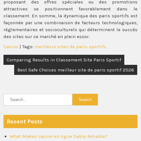
proposant des offres spéciales ou des promotions
attractives se positionnent favorablement dans le
classement. En somme, la dynamique des paris sportifs est
façonnée par une combinaison de facteurs technologiques,
réglementaires et socioculturels qui déterminent le succès
des sites sur ce marché en plein essor.
Casino
| Tags:
meilleurs sites de paris sportifs
Post
Comparing Results in Classement Site Paris Sportif
navigation
Best Safe Choices meilleur site de paris sportif 2026
Recent Posts
What Makes casino en ligne fiable Reliable?