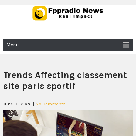
Skip
to
content
Fppradio News
Real Impact
Menu
Trends Affecting classement
site paris sportif
June 10, 2026
|
No Comments