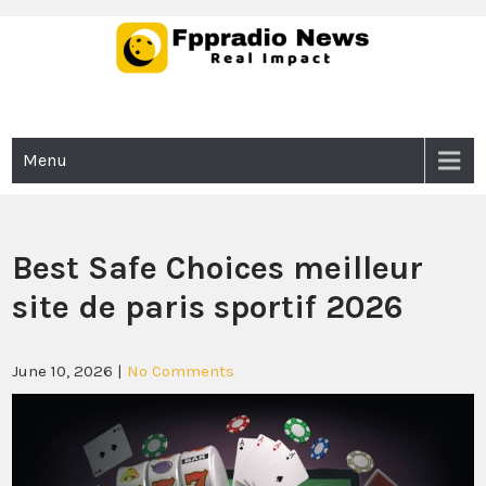
Skip
to
content
Fppradio News
Real Impact
Menu
Best Safe Choices meilleur
site de paris sportif 2026
June 10, 2026
|
No Comments