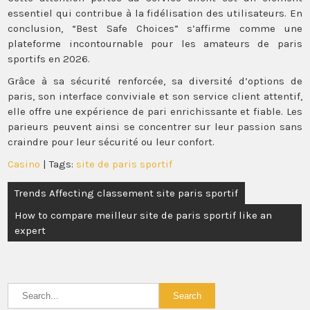
essentiel qui contribue à la fidélisation des utilisateurs. En
conclusion, “Best Safe Choices” s’affirme comme une
plateforme incontournable pour les amateurs de paris
sportifs en 2026.
Grâce à sa sécurité renforcée, sa diversité d’options de
paris, son interface conviviale et son service client attentif,
elle offre une expérience de pari enrichissante et fiable. Les
parieurs peuvent ainsi se concentrer sur leur passion sans
craindre pour leur sécurité ou leur confort.
Casino
| Tags:
site de paris sportif
Post
Trends Affecting classement site paris sportif
navigation
How to compare meilleur site de paris sportif like an
expert