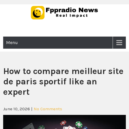
Skip
to
content
Fppradio News
Real Impact
Menu
How to compare meilleur site
de paris sportif like an
expert
June 10, 2026
|
No Comments