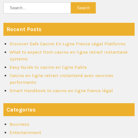
Recent Posts
Discover Safe Casino En Ligne France Légal Platforms
What to expect from casino en ligne retrait instantané
systems
Easy Guide to casino en ligne fiable
Casino en ligne retrait instantané avec services
performants
Smart Handbook to casino en ligne france légal
Categories
Business
Entertainment