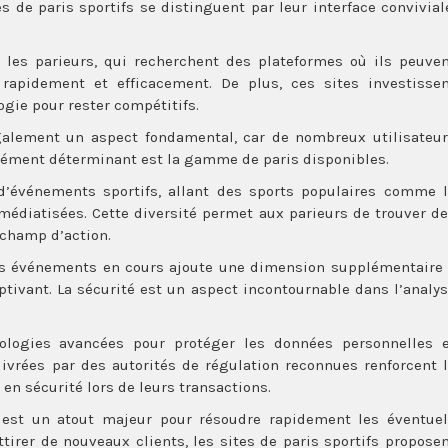
es de paris sportifs se distinguent par leur interface convivial
r les parieurs, qui recherchent des plateformes où ils peuve
rapidement et efficacement. De plus, ces sites investisse
gie pour rester compétitifs.
également un aspect fondamental, car de nombreux utilisateu
élément déterminant est la gamme de paris disponibles.
 d’événements sportifs, allant des sports populaires comme 
 médiatisées. Cette diversité permet aux parieurs de trouver d
 champ d’action.
 des événements en cours ajoute une dimension supplémentaire
ptivant. La sécurité est un aspect incontournable dans l’analy
nologies avancées pour protéger les données personnelles 
élivrées par des autorités de régulation reconnues renforcent 
 en sécurité lors de leurs transactions.
le est un atout majeur pour résoudre rapidement les éventue
ttirer de nouveaux clients, les sites de paris sportifs propose