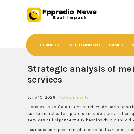
Skip
to
content
Fppradio News
Real Impact
BUSINESS
ENTERTAINMENT
GAMES
Strategic analysis of meil
services
June 10, 2026
|
No Comments
L’analyse stratégique des services de paris sport
sur le marché. Les plateformes de paris, telles q
services qui répondent aux besoins d’un public div
Leur succès repose sur plusieurs facteurs clés, no