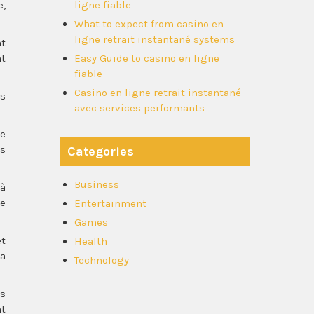
e,
ligne fiable
What to expect from casino en
ligne retrait instantané systems
nt
nt
Easy Guide to casino en ligne
fiable
Casino en ligne retrait instantané
rs
avec services performants
le
es
Categories
Business
 à
se
Entertainment
Games
et
Health
la
Technology
ls
nt