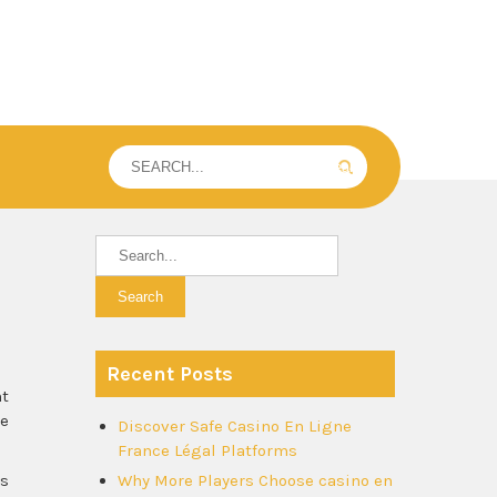
Recent Posts
nt
de
Discover Safe Casino En Ligne
France Légal Platforms
és
Why More Players Choose casino en