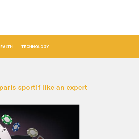
HEALTH
TECHNOLOGY
aris sportif like an expert