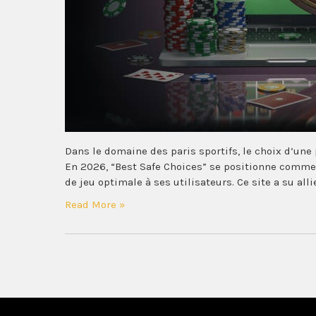
Dans le domaine des paris sportifs, le choix d’une 
En 2026, “Best Safe Choices” se positionne comme l
de jeu optimale à ses utilisateurs. Ce site a su allie
Read More »