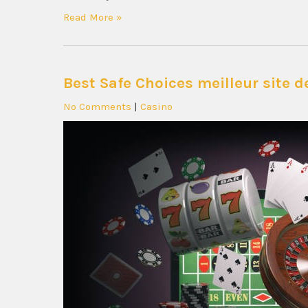
Read More »
Best Safe Choices meilleur site d
No Comments
|
Casino