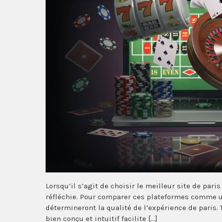
Lorsqu’il s’agit de choisir le meilleur site de pari
réfléchie. Pour comparer ces plateformes comme un
détermineront la qualité de l’expérience de paris. T
bien conçu et intuitif facilite […]