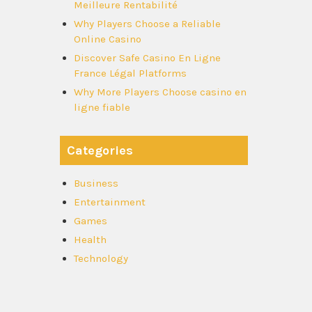
Meilleure Rentabilité
Why Players Choose a Reliable
Online Casino
Discover Safe Casino En Ligne
France Légal Platforms
Why More Players Choose casino en
ligne fiable
Categories
Business
Entertainment
Games
Health
Technology