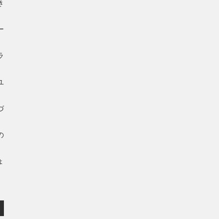
き
ー
ラ
ユ
づ
の
ょ