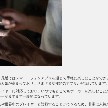
、最近ではスマートフォンアプリを通じて手軽に楽しむことができ
の人気が高まっており、さまざまな種類のアプリが登場しています
レイヤーに対応しており、いつでもどこでもポーカーを楽しむこと
カーがますます一般的になっています。
人や世界中のプレイヤーと対戦することができるため、非常に人気