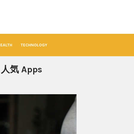
HEALTH
TECHNOLOGY
人気 Apps