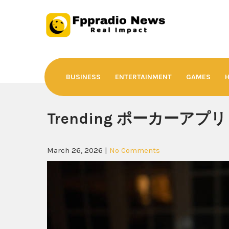
Skip
to
content
Fppradio News
Real Impact
BUSINESS
ENTERTAINMENT
GAMES
Trending ポーカーアプリ 
March 26, 2026
|
No Comments