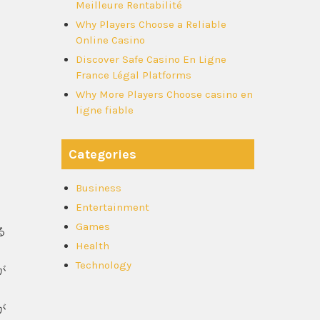
Meilleure Rentabilité
Why Players Choose a Reliable
Online Casino
Discover Safe Casino En Ligne
France Légal Platforms
Why More Players Choose casino en
ligne fiable
Categories
Business
Entertainment
Games
る
Health
。
Technology
が
が