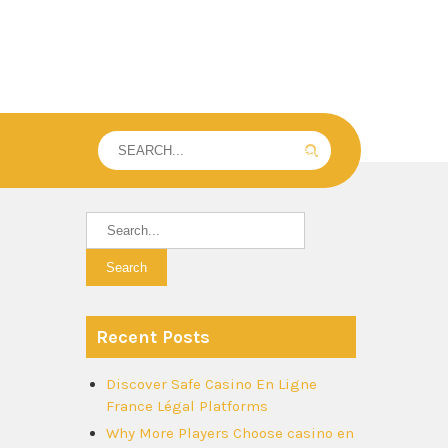
Recent Posts
Discover Safe Casino En Ligne
France Légal Platforms
Why More Players Choose casino en