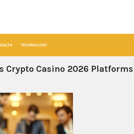
HEALTH
TECHNOLOGY
rs Crypto Casino 2026 Platforms