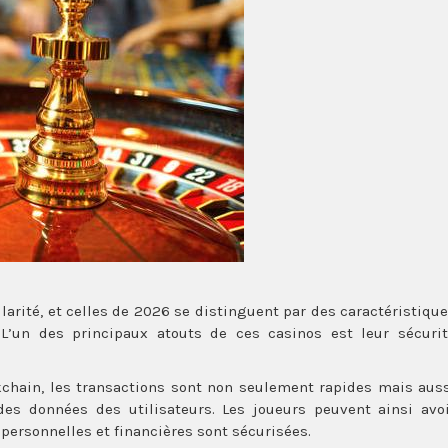
arité, et celles de 2026 se distinguent par des caractéristiqu
 L’un des principaux atouts de ces casinos est leur sécuri
ckchain, les transactions sont non seulement rapides mais aus
 des données des utilisateurs. Les joueurs peuvent ainsi avo
 personnelles et financières sont sécurisées.