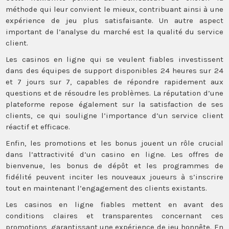
méthode qui leur convient le mieux, contribuant ainsi à une
expérience de jeu plus satisfaisante. Un autre aspect
important de l’analyse du marché est la qualité du service
client.
Les casinos en ligne qui se veulent fiables investissent
dans des équipes de support disponibles 24 heures sur 24
et 7 jours sur 7, capables de répondre rapidement aux
questions et de résoudre les problèmes. La réputation d’une
plateforme repose également sur la satisfaction de ses
clients, ce qui souligne l’importance d’un service client
réactif et efficace.
Enfin, les promotions et les bonus jouent un rôle crucial
dans l’attractivité d’un casino en ligne. Les offres de
bienvenue, les bonus de dépôt et les programmes de
fidélité peuvent inciter les nouveaux joueurs à s’inscrire
tout en maintenant l’engagement des clients existants.
Les casinos en ligne fiables mettent en avant des
conditions claires et transparentes concernant ces
promotions, garantissant une expérience de jeu honnête. En