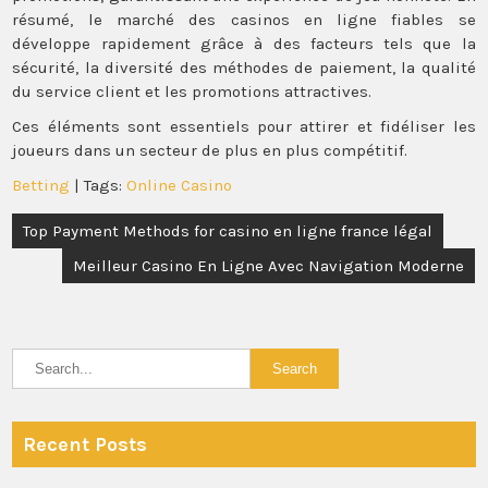
résumé, le marché des casinos en ligne fiables se
développe rapidement grâce à des facteurs tels que la
sécurité, la diversité des méthodes de paiement, la qualité
du service client et les promotions attractives.
Ces éléments sont essentiels pour attirer et fidéliser les
joueurs dans un secteur de plus en plus compétitif.
Betting
| Tags:
Online Casino
Post
Top Payment Methods for casino en ligne france légal
navigation
Meilleur Casino En Ligne Avec Navigation Moderne
Recent Posts