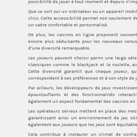
possibilité de jouer à tout moment et depuis n’imp
Que ce soit sur un ordinateur ou un appareil mobi
clics. Cette accessibilité permet non seulement d
un cadre confortable et personnalisé.
De plus, les casinos en ligne proposent souvent
encore plus séduisante pour les nouveaux venus.
d’une diversité remarquable.
Les joueurs peuvent choisir parmi une large sél
classiques comme le blackjack et la roulette, ai
Cette diversité garantit que chaque joueur, qu
correspondent à ses préférences et à son style de j
Par ailleurs, les développeurs de jeux investiss
époustouflants et des fonctionnalités interact
également un aspect fondamental des casinos en 
Les opérateurs sérieux mettent en place des mesu
garantissant ainsi un environnement de jeu sûr
également aux joueurs que les jeux sont équitable
Cela contribue à instaurer un climat de confia