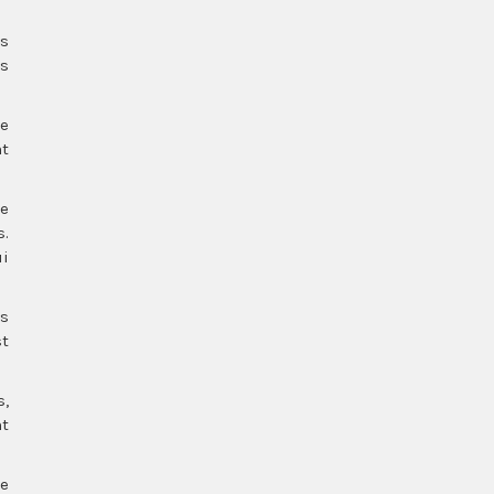
es
ns
ce
nt
le
s.
ui
es
st
s,
nt
ne