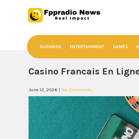
Skip
to
content
Fppradio News
Real Impact
BUSINESS
ENTERTAINMENT
GAMES
Casino Francais En Ligne
June 12, 2026
|
No Comments