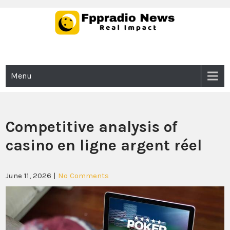
Skip
to
content
Fppradio News
Real Impact
Menu
Competitive analysis of
casino en ligne argent réel
June 11, 2026
|
No Comments