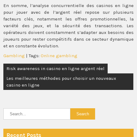
En somme, l’analyse concurrentielle des casinos en ligne
pour jouer avec de l’argent réel repose sur plusieurs
facteurs clés, notamment les offres promotionnelles, la
variété des jeux, et la sécurité des transactions. Les
opérateurs doivent constamment s’adapter aux besoins des
joueurs pour rester compétitifs dans ce secteur dynamique
et en constante évolution.
Gambling
| Tags:
Online gambling
Post
Risk awareness in casino en ligne argent réel
navigation
Les meilleures méthodes pour choisir un nouveaux
casino en ligne
Recent Posts