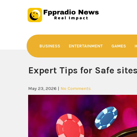
Skip
to
content
Fppradio News
Real Impact
BUSINESS
ENTERTAINMENT
GAMES
Expert Tips for Safe sit
May 23, 2026
|
No Comments