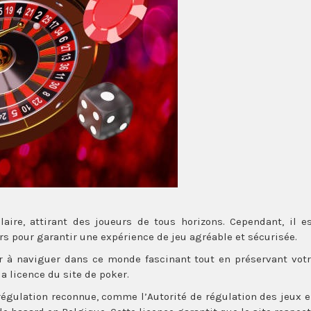
aire, attirant des joueurs de tous horizons. Cependant, il e
ûrs pour garantir une expérience de jeu agréable et sécurisée.
er à naviguer dans ce monde fascinant tout en préservant vot
 la licence du site de poker.
e régulation reconnue, comme l’Autorité de régulation des jeux 