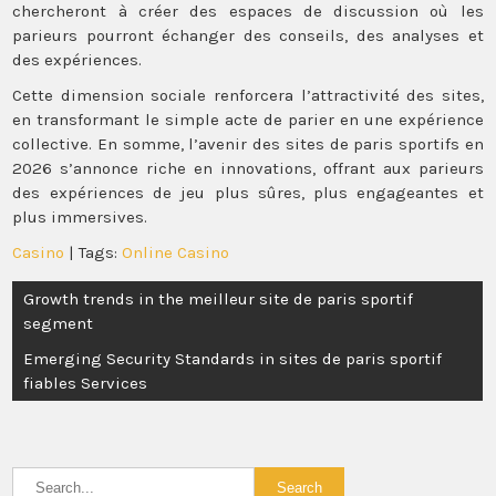
chercheront à créer des espaces de discussion où les
parieurs pourront échanger des conseils, des analyses et
des expériences.
Cette dimension sociale renforcera l’attractivité des sites,
en transformant le simple acte de parier en une expérience
collective. En somme, l’avenir des sites de paris sportifs en
2026 s’annonce riche en innovations, offrant aux parieurs
des expériences de jeu plus sûres, plus engageantes et
plus immersives.
Casino
| Tags:
Online Casino
Post
Growth trends in the meilleur site de paris sportif
navigation
segment
Emerging Security Standards in sites de paris sportif
fiables Services