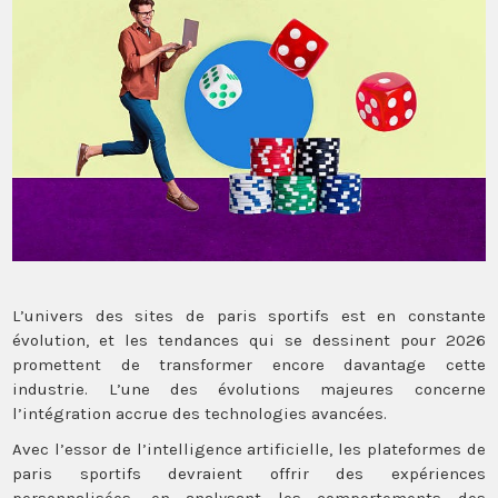
L’univers des sites de paris sportifs est en constante
évolution, et les tendances qui se dessinent pour 2026
promettent de transformer encore davantage cette
industrie. L’une des évolutions majeures concerne
l’intégration accrue des technologies avancées.
Avec l’essor de l’intelligence artificielle, les plateformes de
paris sportifs devraient offrir des expériences
personnalisées, en analysant les comportements des