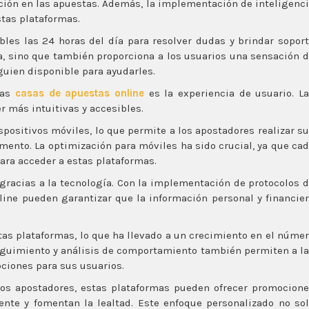
ción en las apuestas. Además, la implementación de inteligenc
stas plataformas.
bles las 24 horas del día para resolver dudas y brindar sopor
a, sino que también proporciona a los usuarios una sensación 
guien disponible para ayudarles.
las
casas de apuestas online
es la experiencia de usuario. L
r más intuitivas y accesibles.
spositivos móviles, lo que permite a los apostadores realizar s
ento. La optimización para móviles ha sido crucial, ya que ca
para acceder a estas plataformas.
racias a la tecnología. Con la implementación de protocolos 
line pueden garantizar que la información personal y financie
tas plataformas, lo que ha llevado a un crecimiento en el núme
seguimiento y análisis de comportamiento también permiten a l
ociones para sus usuarios.
 los apostadores, estas plataformas pueden ofrecer promocion
ente y fomentan la lealtad. Este enfoque personalizado no so