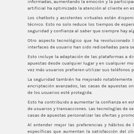
informadas, aumentando la emoción y la participa
artificial ha optimizado la atención al cliente en e
Los chatbots y asistentes virtuales están disponi
técnico. Esto no solo reduce los tiempos de esper
seguridad y confianza al saber que siempre hay al
Otro aspecto tecnológico que ha revolucionado 
interfaces de usuario han sido rediseñadas para se
Esto incluye la adaptación de las plataformas a di
apuestas desde cualquier lugar y en cualquier mom
vez más usuarios prefieren utilizar sus teléfonos 
La seguridad también ha mejorado notablemente g
encriptación avanzados, las casas de apuestas on
de los usuarios esté protegida.
Esto ha contribuido a aumentar la confianza en es
de usuarios y transacciones. Las tecnologías de 
casas de apuestas personalizar las ofertas y prom
Al entender mejor las preferencias y hábitos de
específicas que aumentan la satisfacción del cli