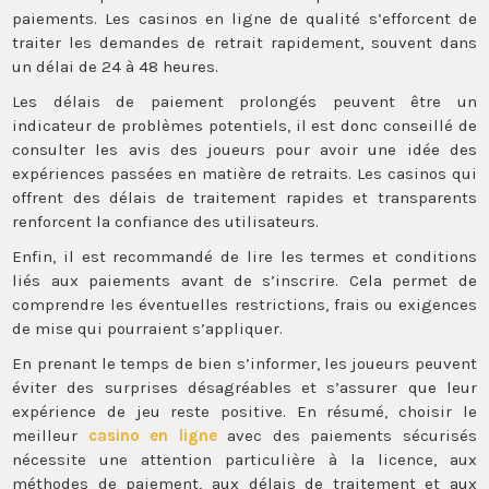
paiements. Les casinos en ligne de qualité s’efforcent de
traiter les demandes de retrait rapidement, souvent dans
un délai de 24 à 48 heures.
Les délais de paiement prolongés peuvent être un
indicateur de problèmes potentiels, il est donc conseillé de
consulter les avis des joueurs pour avoir une idée des
expériences passées en matière de retraits. Les casinos qui
offrent des délais de traitement rapides et transparents
renforcent la confiance des utilisateurs.
Enfin, il est recommandé de lire les termes et conditions
liés aux paiements avant de s’inscrire. Cela permet de
comprendre les éventuelles restrictions, frais ou exigences
de mise qui pourraient s’appliquer.
En prenant le temps de bien s’informer, les joueurs peuvent
éviter des surprises désagréables et s’assurer que leur
expérience de jeu reste positive. En résumé, choisir le
meilleur
casino en ligne
avec des paiements sécurisés
nécessite une attention particulière à la licence, aux
méthodes de paiement, aux délais de traitement et aux