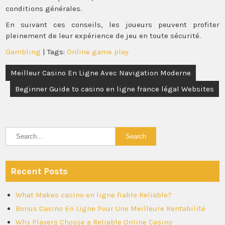
conditions générales.
En suivant ces conseils, les joueurs peuvent profiter
pleinement de leur expérience de jeu en toute sécurité.
Gambling
| Tags:
Online game play
Post
Meilleur Casino En Ligne Avec Navigation Moderne
navigation
Beginner Guide to casino en ligne france légal Websites
Recent Posts
What Makes casino en ligne fiable Reliable?
Bonus Casino En Ligne Pour Une Meilleure Rentabilité
Why Players Choose a Reliable Online Casino