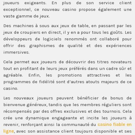
joueurs exigeants. En plus de son service client
exceptionnel, ce nouveau casino propose également une
vaste gamme de jeux.
Des machines à sous aux jeux de table, en passant par les
jeux de croupiers en direct, il y en a pour tous les goûts. Les
développeurs de logiciels renommés ont collaboré pour
offrir des graphismes de qualité et des expériences
immersives.
Cela permet aux joueurs de découvrir des titres novateurs
tout en profitant de leurs jeux préférés dans un cadre sûr et
agréable. Enfin, les promotions attractives et les
programmes de fidélité sont d’autres atouts majeurs de ce
casino.
Les nouveaux joueurs peuvent bénéficier de bonus de
bienvenue généreux, tandis que les membres réguliers sont
récompensés par des offres exclusives et des tournois. Cela
crée une dynamique engageante et incite les joueurs à
revenir, renforçant ainsi la communauté du
casino fiable en
ligne
, avec son assistance client toujours disponible et ses