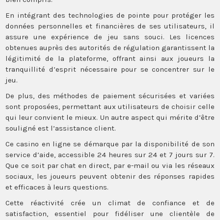
En intégrant des technologies de pointe pour protéger les
données personnelles et financières de ses utilisateurs, il
assure une expérience de jeu sans souci. Les licences
obtenues auprès des autorités de régulation garantissent la
légitimité de la plateforme, offrant ainsi aux joueurs la
tranquillité d’esprit nécessaire pour se concentrer sur le
jeu.
De plus, des méthodes de paiement sécurisées et variées
sont proposées, permettant aux utilisateurs de choisir celle
qui leur convient le mieux. Un autre aspect qui mérite d’être
souligné est l’assistance client.
Ce casino en ligne se démarque par la disponibilité de son
service d’aide, accessible 24 heures sur 24 et 7 jours sur 7.
Que ce soit par chat en direct, par e-mail ou via les réseaux
sociaux, les joueurs peuvent obtenir des réponses rapides
et efficaces à leurs questions.
Cette réactivité crée un climat de confiance et de
satisfaction, essentiel pour fidéliser une clientèle de