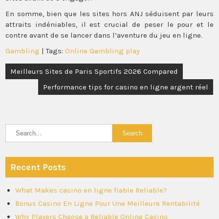
En somme, bien que les sites hors ANJ séduisent par leurs
attraits indéniables, il est crucial de peser le pour et le
contre avant de se lancer dans l’aventure du jeu en ligne.
Gambling
| Tags:
Online Gambling play
Post
Meilleurs Sites de Paris Sportifs 2026 Compared
navigation
Performance tips for casino en ligne argent réel
Recent Posts
What Makes casino en ligne fiable Reliable?
Bonus Casino En Ligne Pour Une Meilleure Rentabilité
Why Players Choose a Reliable Online Casino