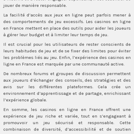
jouer de manière responsable.
La facilité d’accès aux jeux en ligne peut parfois mener à
des comportements de jeu excessifs. Les casinos en ligne
en France mettent en place des outils pour aider les joueurs
à gérer leur budget et à limiter leur temps de jeu.
Il est crucial pour les utilisateurs de rester conscients de
leurs habitudes de jeu et de se fixer des limites pour éviter
les problèmes liés au jeu. Enfin, l’expérience des casinos en
ligne en France est marquée par une communauté active.
De nombreux forums et groupes de discussion permettent
aux joueurs d’échanger des conseils, des stratégies et des
avis sur les différentes plateformes. Cela crée un
environnement d’apprentissage et de partage, enrichissant
l’expérience globale.
En somme, les casinos en ligne en France offrent une
expérience de jeu riche et variée, tout en s’engageant à
promouvoir un jeu sécurisé et responsable. Cette
combinaison de diversité, d’accessibilité et de soutien