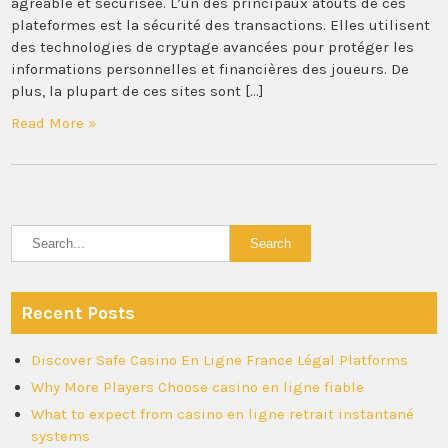
agréable et sécurisée. L’un des principaux atouts de ces
plateformes est la sécurité des transactions. Elles utilisent
des technologies de cryptage avancées pour protéger les
informations personnelles et financières des joueurs. De
plus, la plupart de ces sites sont […]
Read More »
Recent Posts
Discover Safe Casino En Ligne France Légal Platforms
Why More Players Choose casino en ligne fiable
What to expect from casino en ligne retrait instantané
systems