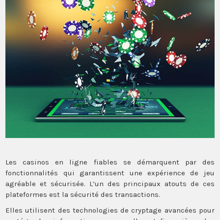
Les casinos en ligne fiables se démarquent par des
fonctionnalités qui garantissent une expérience de jeu
agréable et sécurisée. L’un des principaux atouts de ces
plateformes est la sécurité des transactions.
Elles utilisent des technologies de cryptage avancées pour