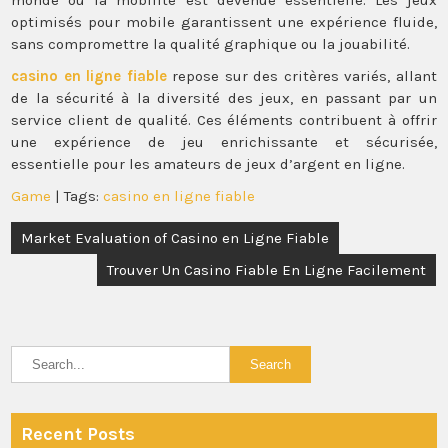
monde où la mobilité est devenue essentielle. Les jeux
optimisés pour mobile garantissent une expérience fluide,
sans compromettre la qualité graphique ou la jouabilité.
casino en ligne fiable
repose sur des critères variés, allant
de la sécurité à la diversité des jeux, en passant par un
service client de qualité. Ces éléments contribuent à offrir
une expérience de jeu enrichissante et sécurisée,
essentielle pour les amateurs de jeux d’argent en ligne.
Game
| Tags:
casino en ligne fiable
Post
Market Evaluation of Casino en Ligne Fiable
navigation
Trouver Un Casino Fiable En Ligne Facilement
Recent Posts