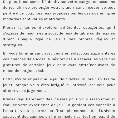
De plus, il est conseillé de diviser votre budget en sessions
de jeu afin de prolonger votre plaisir sans risquer de tout
perdre d’un coup. Les jeux proposés par les casinos en ligne
modernes sont variés et attirants.
Prenez le temps d’explorer différentes catégories, qu’il
s’agisse de machines à sous, de jeux de table ou de jeux en
direct. Chaque type de jeu a ses propres règles et
stratégies.
En vous familiarisant avec ces éléments, vous augmenterez
vos chances de succès. N’hésitez pas à essayer les versions
gratuites de certains jeux pour vous entraîner avant de
miser de l’argent réel.
Enfin, n’oubliez pas que le jeu doit rester un loisir. Évitez de
jouer lorsque vous êtes fatigué ou stressé, car cela peut
altérer votre jugement.
Prenez régulièrement des pauses pour vous ressourcer et
évaluer votre expérience de jeu. En gardant ces conseils à
l’esprit, vous pourrez profiter pleinement de l’univers
captivant des casinos en ligne modernes, tout en jouant de