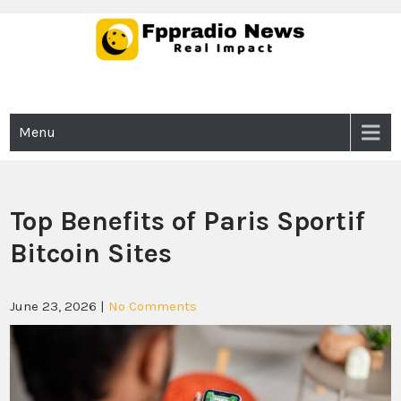
Skip
to
content
Fppradio News
Real Impact
Menu
Top Benefits of Paris Sportif
Bitcoin Sites
June 23, 2026
|
No Comments