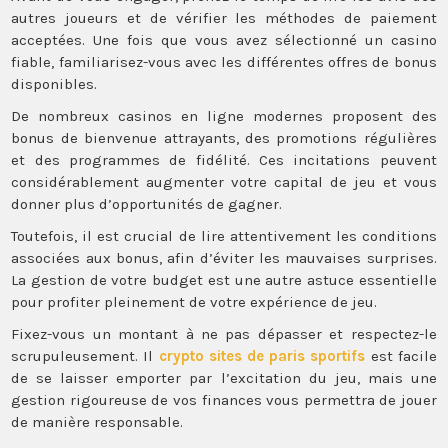
autres joueurs et de vérifier les méthodes de paiement
acceptées. Une fois que vous avez sélectionné un casino
fiable, familiarisez-vous avec les différentes offres de bonus
disponibles.
De nombreux casinos en ligne modernes proposent des
bonus de bienvenue attrayants, des promotions régulières
et des programmes de fidélité. Ces incitations peuvent
considérablement augmenter votre capital de jeu et vous
donner plus d’opportunités de gagner.
Toutefois, il est crucial de lire attentivement les conditions
associées aux bonus, afin d’éviter les mauvaises surprises.
La gestion de votre budget est une autre astuce essentielle
pour profiter pleinement de votre expérience de jeu.
Fixez-vous un montant à ne pas dépasser et respectez-le
scrupuleusement. Il
crypto sites de paris sportifs
est facile
de se laisser emporter par l’excitation du jeu, mais une
gestion rigoureuse de vos finances vous permettra de jouer
de manière responsable.