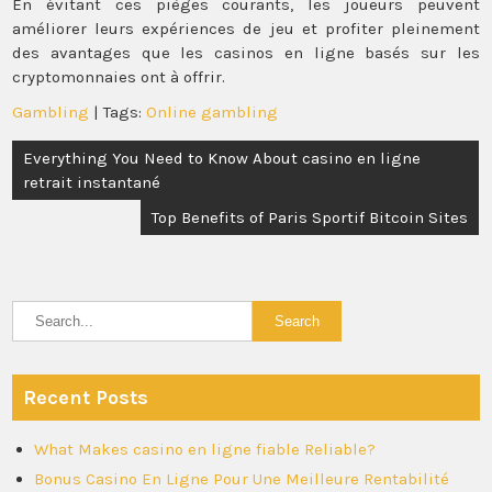
En évitant ces pièges courants, les joueurs peuvent
améliorer leurs expériences de jeu et profiter pleinement
des avantages que les casinos en ligne basés sur les
cryptomonnaies ont à offrir.
Gambling
| Tags:
Online gambling
Post
Everything You Need to Know About casino en ligne
navigation
retrait instantané
Top Benefits of Paris Sportif Bitcoin Sites
Recent Posts
What Makes casino en ligne fiable Reliable?
Bonus Casino En Ligne Pour Une Meilleure Rentabilité