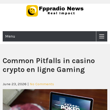
Skip
to
content
Fppradio News
Real Impact
Menu
Common Pitfalls in casino
crypto en ligne Gaming
June 23, 2026
|
No Comments