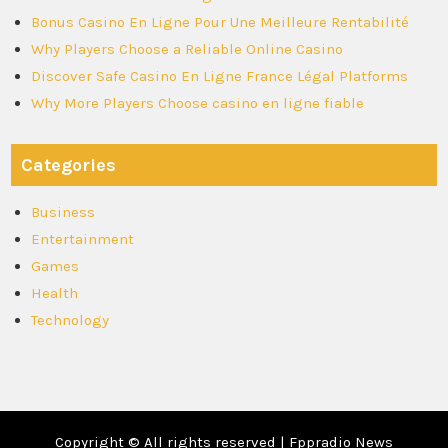
Bonus Casino En Ligne Pour Une Meilleure Rentabilité
Why Players Choose a Reliable Online Casino
Discover Safe Casino En Ligne France Légal Platforms
Why More Players Choose casino en ligne fiable
Categories
Business
Entertainment
Games
Health
Technology
Copyright © All rights reserved | Fppradio News