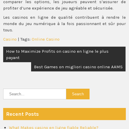
comparer les options, les joueurs peuvent s’assurer de
profiter d’une expérience de jeu agréable et sécurisée.
Les casinos en ligne de qualité contribuent à rendre le
monde du jeu numérique à la fois passionnant et sûr pour
tous.
Casino
| Tags:
Online Casino
Post
How to Maximize Profits on casino en ligne le plus
navigation
payant
Best Games on migliori casino online AAMS
Recent Posts
What Makes casino en ligne fiable Reliable?