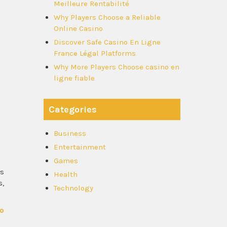
Meilleure Rentabilité
Why Players Choose a Reliable
Online Casino
Discover Safe Casino En Ligne
France Légal Platforms
Why More Players Choose casino en
ligne fiable
Categories
Business
Entertainment
Games
es
Health
s,
Technology
no