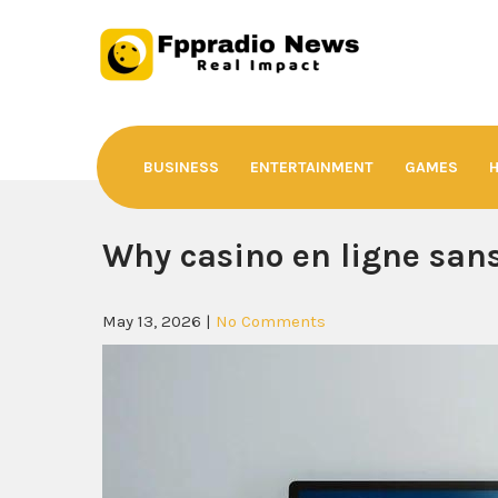
Skip
to
content
Fppradio News
Real Impact
BUSINESS
ENTERTAINMENT
GAMES
Why casino en ligne san
May 13, 2026
|
No Comments