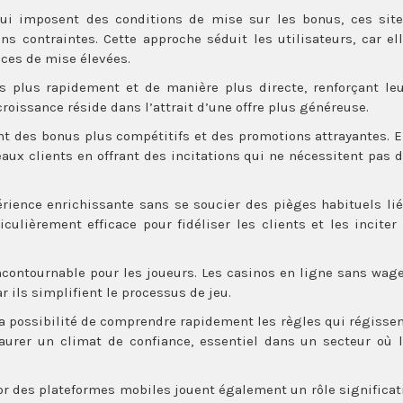
qui imposent des conditions de mise sur les bonus, ces sit
s contraintes. Cette approche séduit les utilisateurs, car el
nces de mise élevées.
ns plus rapidement et de manière plus directe, renforçant le
croissance réside dans l’attrait d’une offre plus généreuse.
t des bonus plus compétitifs et des promotions attrayantes. 
eaux clients en offrant des incitations qui ne nécessitent pas 
rience enrichissante sans se soucier des pièges habituels li
ulièrement efficace pour fidéliser les clients et les inciter
ncontournable pour les joueurs. Les casinos en ligne sans wag
 ils simplifient le processus de jeu.
t la possibilité de comprendre rapidement les règles qui régisse
taurer un climat de confiance, essentiel dans un secteur où 
or des plateformes mobiles jouent également un rôle significat