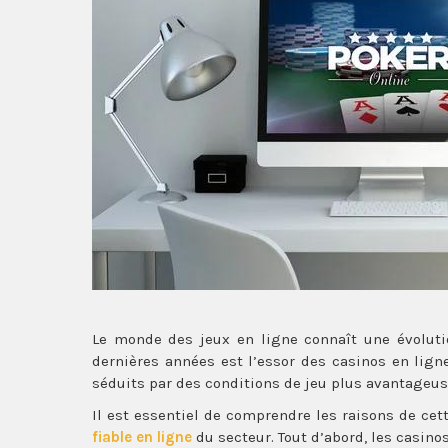
Le monde des jeux en ligne connaît une évoluti
dernières années est l’essor des casinos en lign
séduits par des conditions de jeu plus avantageus
Il est essentiel de comprendre les raisons de ce
fiable en ligne
du secteur. Tout d’abord, les casino