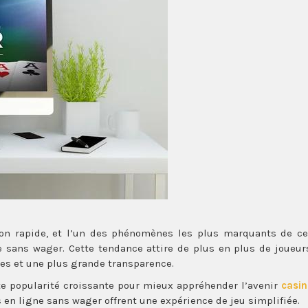
on rapide, et l’un des phénomènes les plus marquants de c
e sans wager. Cette tendance attire de plus en plus de joueur
es et une plus grande transparence.
tte popularité croissante pour mieux appréhender l’avenir
casi
s en ligne sans wager offrent une expérience de jeu simplifiée.