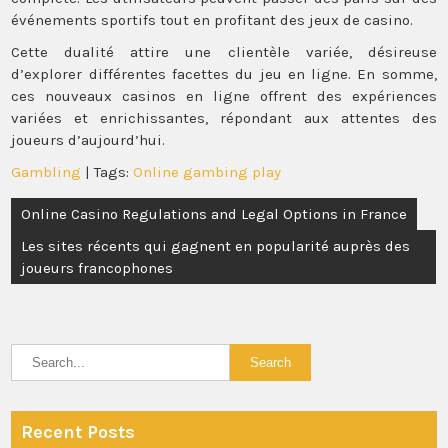
événements sportifs tout en profitant des jeux de casino.
Cette dualité attire une clientèle variée, désireuse
d’explorer différentes facettes du jeu en ligne. En somme,
ces nouveaux casinos en ligne offrent des expériences
variées et enrichissantes, répondant aux attentes des
joueurs d’aujourd’hui.
Gambling
| Tags:
Online gambing play
Post
Online Casino Regulations and Legal Options in France
navigation
Les sites récents qui gagnent en popularité auprès des
joueurs francophones
Recent Posts