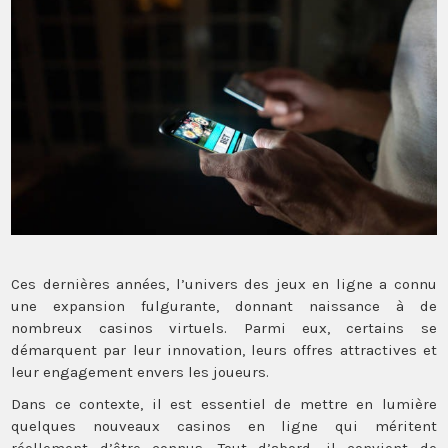
Ces dernières années, l’univers des jeux en ligne a connu
une expansion fulgurante, donnant naissance à de
nombreux casinos virtuels. Parmi eux, certains se
démarquent par leur innovation, leurs offres attractives et
leur engagement envers les joueurs.
Dans ce contexte, il est essentiel de mettre en lumière
quelques nouveaux casinos en ligne qui méritent
réellement d’être connus. Tout d’abord, il convient de