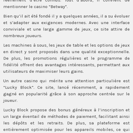
mentionner le casino “Betway”.
Bien qu’il ait été fondé il y a quelques années, il a su évoluer
et s’adapter aux exigences modernes. Avec une interface
conviviale et une large gamme de jeux, ce site attire de
nombreux joueurs.
Les machines à sous, les jeux de table et les options de jeux
en direct y sont proposés dans une qualité exceptionnelle.
De plus, les promotions régulières et le programme de
fidélité offrent des avantages intéressants, permettant aux
utilisateurs de maximiser leurs gains.
Un autre casino qui mérite une attention particulière est
“Lucky Block”. Ce site, lancé récemment, a rapidement
gagné en popularité grâce à son approche centrée sur le
joueur.
Lucky Block propose des bonus généreux à l’inscription et
un large éventail de méthodes de paiement, facilitant ainsi
les dépôts et les retraits. De plus, sa plateforme est
entièrement optimisée pour les appareils mobiles, ce qui