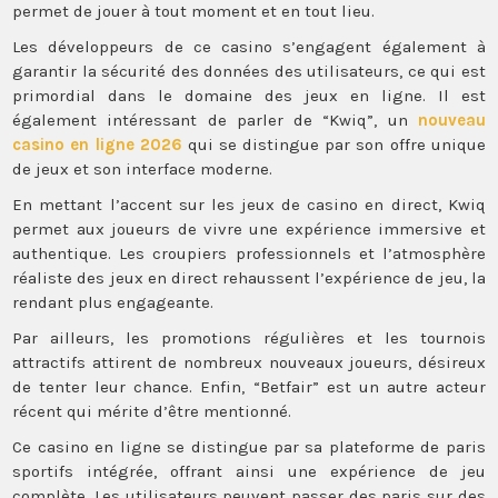
permet de jouer à tout moment et en tout lieu.
Les développeurs de ce casino s’engagent également à
garantir la sécurité des données des utilisateurs, ce qui est
primordial dans le domaine des jeux en ligne. Il est
également intéressant de parler de “Kwiq”, un
nouveau
casino en ligne 2026
qui se distingue par son offre unique
de jeux et son interface moderne.
En mettant l’accent sur les jeux de casino en direct, Kwiq
permet aux joueurs de vivre une expérience immersive et
authentique. Les croupiers professionnels et l’atmosphère
réaliste des jeux en direct rehaussent l’expérience de jeu, la
rendant plus engageante.
Par ailleurs, les promotions régulières et les tournois
attractifs attirent de nombreux nouveaux joueurs, désireux
de tenter leur chance. Enfin, “Betfair” est un autre acteur
récent qui mérite d’être mentionné.
Ce casino en ligne se distingue par sa plateforme de paris
sportifs intégrée, offrant ainsi une expérience de jeu
complète. Les utilisateurs peuvent passer des paris sur des