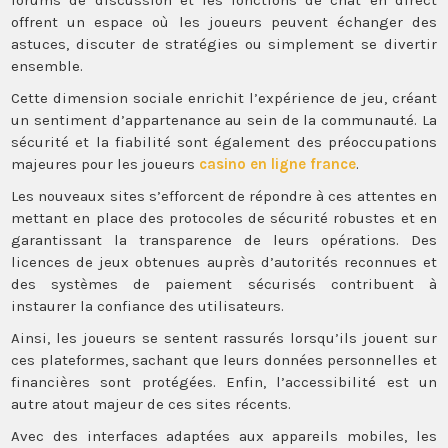
offrent un espace où les joueurs peuvent échanger des
astuces, discuter de stratégies ou simplement se divertir
ensemble.
Cette dimension sociale enrichit l’expérience de jeu, créant
un sentiment d’appartenance au sein de la communauté. La
sécurité et la fiabilité sont également des préoccupations
majeures pour les joueurs
casino en ligne france
.
Les nouveaux sites s’efforcent de répondre à ces attentes en
mettant en place des protocoles de sécurité robustes et en
garantissant la transparence de leurs opérations. Des
licences de jeux obtenues auprès d’autorités reconnues et
des systèmes de paiement sécurisés contribuent à
instaurer la confiance des utilisateurs.
Ainsi, les joueurs se sentent rassurés lorsqu’ils jouent sur
ces plateformes, sachant que leurs données personnelles et
financières sont protégées. Enfin, l’accessibilité est un
autre atout majeur de ces sites récents.
Avec des interfaces adaptées aux appareils mobiles, les